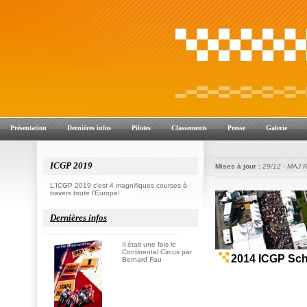
Présentation
Dernières infos
Pilotes
Classements
Presse
Galerie
ICGP 2019
Mises à jour :
29/12 - MAJ 
L'ICGP 2019 c'est 4 magnifiques courses à
travers toute l'Europe!
Dernières infos
Il était une fois le
Continental Circus par
Bernard Fau