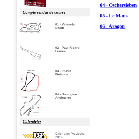
Compte rendus de course
01 - Valencia
Spain
02 - Paul Ricard
France
03 - Imatra
Finlande
04 - Donington
Angleterre
Calendrier
Calendrier Provisoire
2019