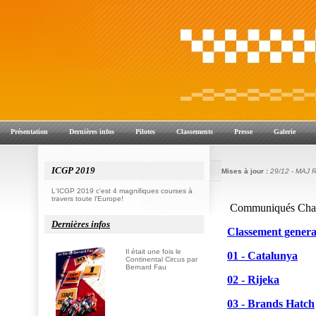
Présentation
Dernières infos
Pilotes
Classements
Presse
Galerie
ICGP 2019
Mises à jour :
29/12 - MAJ 
L'ICGP 2019 c'est 4 magnifiques courses à
travers toute l'Europe!
Dernières infos
Il était une fois le
Continental Circus par
Bernard Fau